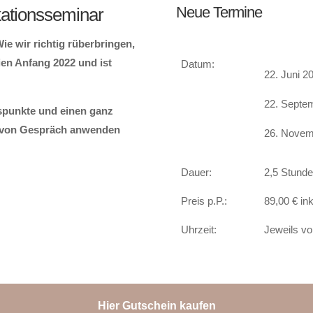
Neue Termine
kationsseminar
e wir richtig rüberbringen,
ien Anfang 2022 und ist
Datum:
22. Juni 2
22. Septe
spunkte und einen ganz
rt von Gespräch anwenden
26. Novem
Dauer:
2,5 Stund
Preis p.P.:
89,00 € in
Uhrzeit:
Jeweils vo
Hier Gutschein kaufen