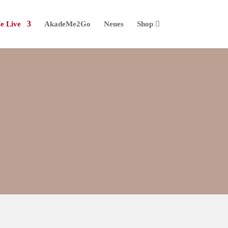
e Live
AkadeMe2Go
Neues
Shop