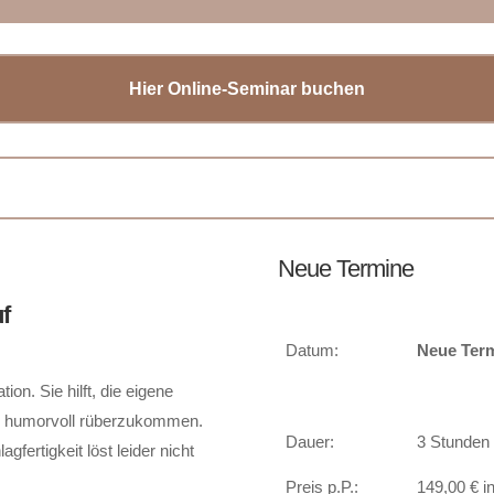
Hier Online-Seminar buchen
Neue Termine
uf
Datum:
Neue Term
tion. Sie hilft, die eigene
d humorvoll rüberzukommen.
Dauer:
3 Stunden
fertigkeit löst leider nicht
Preis p.P.:
149,00 € i