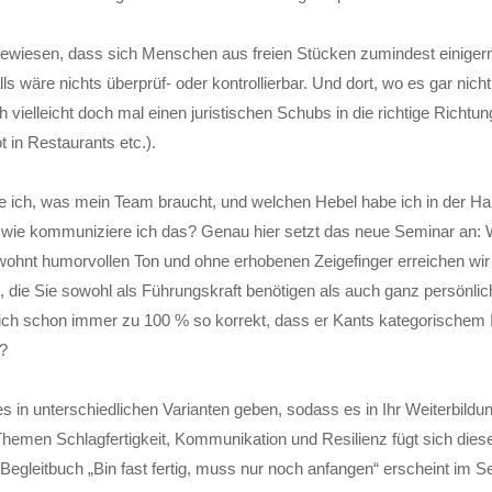
gewiesen, dass sich Menschen aus freien Stücken zumindest einige
lls wäre nichts überprüf- oder kontrollierbar. Und dort, wo es gar nich
 vielleicht doch mal einen juristischen Schubs in die richtige Richtu
 in Restaurants etc.).
 ich, was mein Team braucht, und welchen Hebel habe ich in der H
 wie kommuniziere ich das? Genau hier setzt das neue Seminar an: W
ohnt humorvollen Ton und ohne erhobenen Zeigefinger erreichen wir k
e, die Sie sowohl als Führungskraft benötigen als auch ganz persönli
sich schon immer zu 100 % so korrekt, dass er Kants kategorischem 
?
s in unterschiedlichen Varianten geben, sodass es in Ihr Weiterbil
hemen Schlagfertigkeit, Kommunikation und Resilienz fügt sich diese
Begleitbuch „Bin fast fertig, muss nur noch anfangen“ erscheint im 