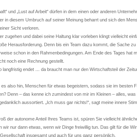
aft“ und „Lust auf Arbeit“ dürfen in dem einen oder anderen Unterneh
Wer in diesem Umbruch auf seiner Meinung beharrt und sich den Men
einer Sicht verloren.
r zugehen und dabei seine Haltung klar vorleben klingt vielleicht einfa
roße Herausforderung. Denn bis ein Team dazu kommt, die Sache zu di
rweise schon in den Rahmenbedingungen. Am Ende des Tages hat 
cht noch eine Rechnung gestellt.
 langfristig endet … da braucht man nur den Wirtschaftsteil der Zeit
s also hin, Menschen für etwas begeistern, sodass sie im besten Fa
n? Denn – das kenne ich zumindest von mir im Kleinen – alles, wa
d gedanklich aussortiert. „Ich muss gar nichts!“, sagt meine innere St
ß der autonome Anteil Ihres Teams ist, spüren Sie vielleicht ähnlic
n wir nur dann etwas, wenn wir Dinge freiwillig tun. Das gilt für die Wirt
e Gesellschaft insgesamt und auch für uns ganz persönlich.