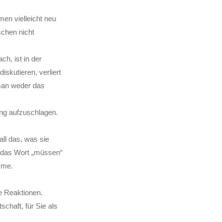
men vielleicht neu
schen nicht
ch, ist in der
skutieren, verliert
man weder das
ung aufzuschlagen.
ll das, was sie
s das Wort „müssen“
imme.
he Reaktionen.
schaft, für Sie als