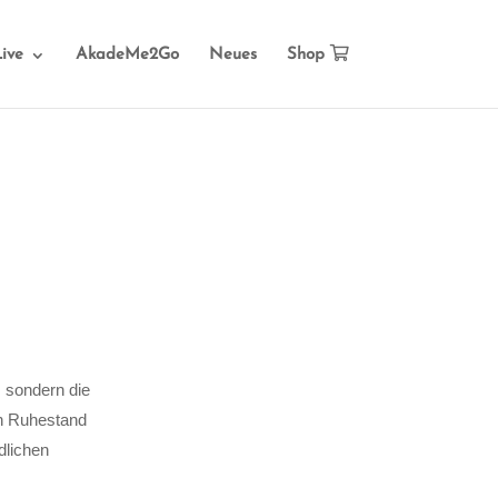
ive
AkadeMe2Go
Neues
Shop
 sondern die
en Ruhestand
dlichen