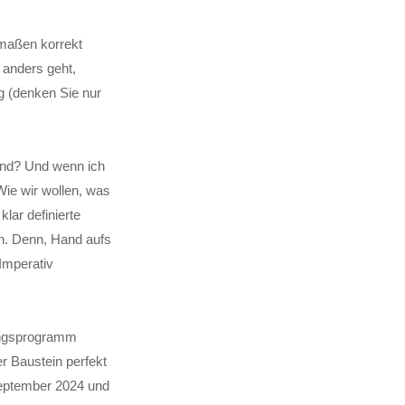
rmaßen korrekt
t anders geht,
ng (denken Sie nur
and? Und wenn ich
ie wir wollen, was
lar definierte
ch. Denn, Hand aufs
Imperativ
dungsprogramm
r Baustein perfekt
September 2024 und